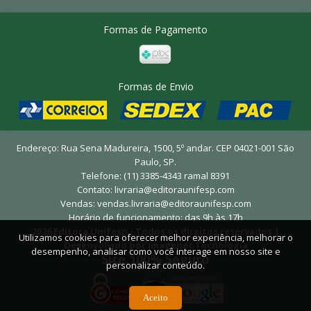
Formas de Pagamento
Formas de Envio
Endereço: Rua Sena Madureira, 1500, 5º andar. CEP 04021-001 São
Paulo, SP.
Telefone: (11) 3385-4343 ramal 8391
Contato:
livraria@editoraunifesp.com
Vendas:
vendas.livraria@editoraunifesp.com
Horário de funcionamento: das 9h às 17h
2026 Editora Unifesp - Todos os direitos reservados |
Utilizamos cookies para oferecer melhor experiência, melhorar o
Desenvolvido por Imagenet Tecnologia
desempenho, analisar como você interage em nosso site e
Site 100% Seguro
personalizar conteúdo.
Aceito