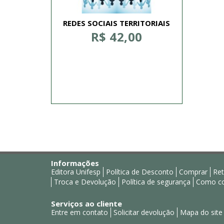
REDES SOCIAIS TERRITORIAIS
R$ 42,00
Informações
Editora Unifesp
Política de Desconto
Comprar
Ret
Troca e Devolução
Política de segurança
Como co
Serviços ao cliente
Entre em contato
Solicitar devolução
Mapa do site